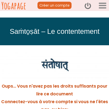
Créer un compte
Saṁto̱ṣāt – Le contentement
Oups... Vous n'avez pas les droits suffisants pour
lire ce document
Connectez-vous à votre compte si vous ne l'êtes